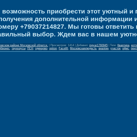
е возможность приобрести этот уютный и
 получения дополнительной информации и
омеру +79037214827. Мы готовы ответить
авильный выбор. Ждем вас в нашем уютн
овском районе Московской облатси.
|
Просмотров
:
1414
|
Добавил
:
ingvar1760945
|
Теги
:
Квартира
,
котт
йбизнес
,
таунхаусы
,
ПСН
,
одинцово
,
option
,
Facelift
,
Московскаялюдасть
,
аналгин
,
участок
,
офис
,
пент