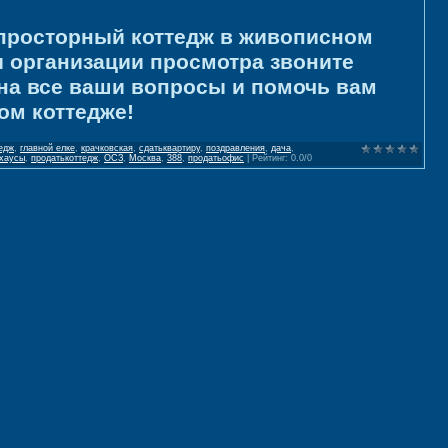
 просторный коттедж в живописном
 организации просмотра звоните
 на все ваши вопросы и помочь вам
ом коттедже!
едж
,
главной елке
,
крачковская
,
сдатьквартиру
,
поздрaвлeния
,
дача
,
хаусы
,
продатькоттедж
,
ОСЗ
,
Москва
,
388
,
продатьофис
|
Рейтинг
:
0.0
/
0