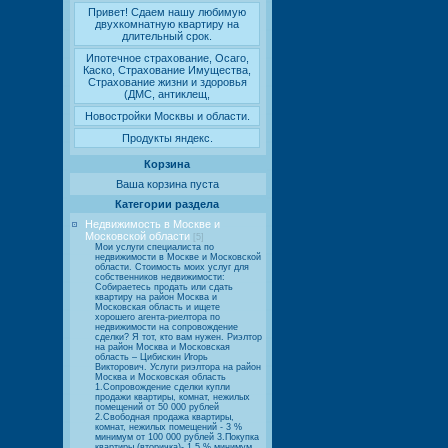
Привет! Сдаем нашу любимую
двухкомнатную квартиру на
длительный срок.
Ипотечное страхование, Осаго,
Каско, Страхование Имущества,
Страхование жизни и здоровья
(ДМС, антиклещ,
Новостройки Москвы и области.
Продукты яндекс.
Корзина
Ваша корзина пуста
Категории раздела
Недвижимость в Москве и
Московской области
[5]
Мои услуги специалиста по
недвижимости в Москве и Московской
области. Стоимость моих услуг для
собственников недвижимости:
Собираетесь продать или сдать
квартиру на район Москва и
Московская область и ищете
хорошего агента-риелтора по
недвижимости на сопровождение
сделки? Я тот, кто вам нужен. Риэлтор
на район Москва и Московская
область – Цибискин Игорь
Викторович. Услуги риэлтора на район
Москва и Московская область
1.Сопровождение сделки купли
продажи квартиры, комнат, нежилых
помещений от 50 000 рублей
2.Свободная продажа квартиры,
комнат, нежилых помещений - 3 %
минимум от 100 000 рублей 3.Покупка
квартиры (вторичка)- 1,5 % минимум