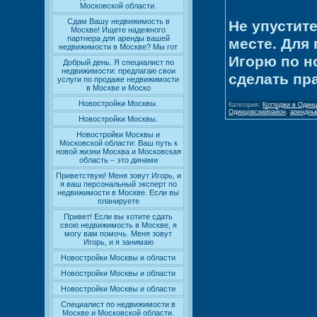
Московской области.
Сдам Вашу недвижимость в
Не упустит
Москве! Ищете надежного
партнера для аренды вашей
месте. Для
недвижимости в Москве? Мы гот
Игорю по н
Добрый день. Я специалист по
недвижимости: предлагаю свои
сделать пр
услуги по продаже недвижимости
в Москве и Моско
Новостройки Москвы.
Категория
:
Коттеджи в Одинц
Одинцовскийрайон
,
арендны
Новостройки Москвы.
Новостройки Москвы и
Московской области: Ваш путь к
новой жизни Москва и Московская
область – это динами
Приветствую! Меня зовут Игорь, и
я ваш персональный эксперт по
недвижимости в Москве. Если вы
планируете
Привет! Если вы хотите сдать
свою недвижимость в Москве, я
могу вам помочь. Меня зовут
Игорь, и я занимаю
Новостройки Москвы и области
Новостройки Москвы и области
Новостройки Москвы и области
Специалист по недвижимости в
Москве и Московской области.