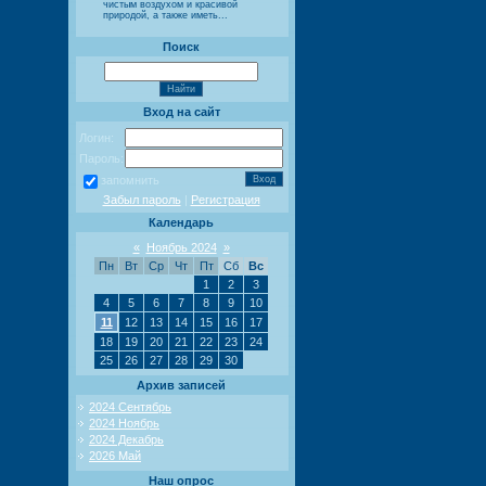
чистым воздухом и красивой
природой, а также иметь...
Поиск
Вход на сайт
Логин:
Пароль:
запомнить
Забыл пароль
|
Регистрация
Календарь
«
Ноябрь 2024
»
Пн
Вт
Ср
Чт
Пт
Сб
Вс
1
2
3
4
5
6
7
8
9
10
11
12
13
14
15
16
17
18
19
20
21
22
23
24
25
26
27
28
29
30
Архив записей
2024 Сентябрь
2024 Ноябрь
2024 Декабрь
2026 Май
Наш опрос