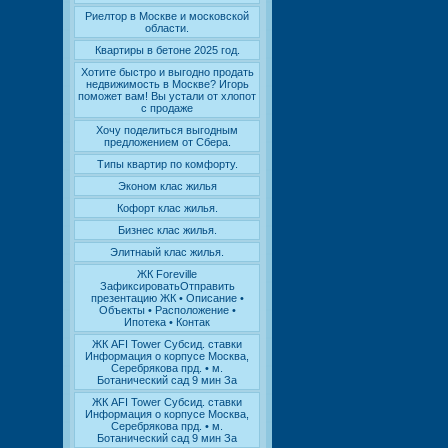
Риелтор в Москве и московской
области.
Квартиры в бетоне 2025 год.
Хотите быстро и выгодно продать
недвижимость в Москве? Игорь
поможет вам! Вы устали от хлопот
с продаже
Хочу поделиться выгодным
предложением от Сбера.
Типы квартир по комфорту.
Эконом клас жилья
Кофорт клас жилья.
Бизнес клас жилья.
Элитнаый клас жилья.
ЖК Foreville
ЗафиксироватьОтправить
презентацию ЖК • Описание •
Объекты • Расположение •
Ипотека • Контак
ЖК AFI Tower Субсид. ставки
Информация о корпусе Москва,
Серебрякова прд. • м.
Ботанический сад 9 мин За
ЖК AFI Tower Субсид. ставки
Информация о корпусе Москва,
Серебрякова прд. • м.
Ботанический сад 9 мин За