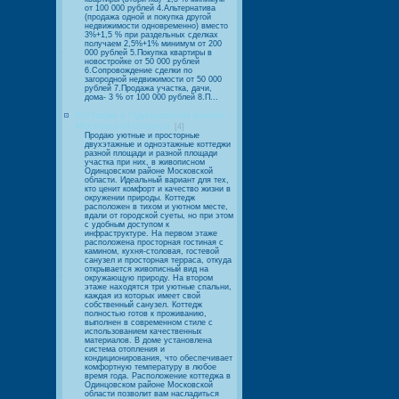
от 100 000 рублей 4.Альтернатива
(продажа одной и покупка другой
недвижимости одновременно) вместо
3%+1,5 % при раздельных сделках
получаем 2,5%+1% минимум от 200
000 рублей 5.Покупка квартиры в
новостройке от 50 000 рублей
6.Сопровождение сделки по
загородной недвижимости от 50 000
рублей 7.Продажа участка, дачи,
дома- 3 % от 100 000 рублей 8.П...
Коттеджи в Одинцовском районе
Московской облатси.
[4]
Продаю уютные и просторные
двухэтажные и одноэтажные коттеджи
разной площади и разной площади
участка при них, в живописном
Одинцовском районе Московской
области. Идеальный вариант для тех,
кто ценит комфорт и качество жизни в
окружении природы. Коттедж
расположен в тихом и уютном месте,
вдали от городской суеты, но при этом
с удобным доступом к
инфраструктуре. На первом этаже
расположена просторная гостиная с
камином, кухня-столовая, гостевой
санузел и просторная терраса, откуда
открывается живописный вид на
окружающую природу. На втором
этаже находятся три уютные спальни,
каждая из которых имеет свой
собственный санузел. Коттедж
полностью готов к проживанию,
выполнен в современном стиле с
использованием качественных
материалов. В доме установлена
система отопления и
кондиционирования, что обеспечивает
комфортную температуру в любое
время года. Расположение коттеджа в
Одинцовском районе Московской
области позволит вам насладиться