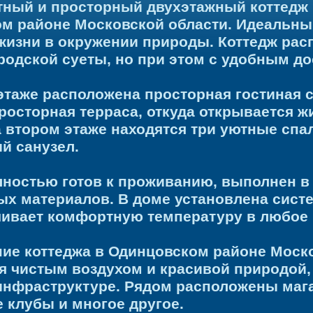
ный и просторный двухэтажный коттедж
м районе Московской области. Идеальный
 жизни в окружении природы. Коттедж рас
ородской суеты, но при этом с удобным д
этаже расположена просторная гостиная с
просторная терраса, откуда открывается
а втором этаже находятся три уютные спа
й санузел.
лностью готов к проживанию, выполнен в
ых материалов. В доме установлена сист
чивает комфортную температуру в любое 
ие коттеджа в Одинцовском районе Моско
я чистым воздухом и красивой природой, 
инфраструктуре. Рядом расположены мага
 клубы и многое другое.