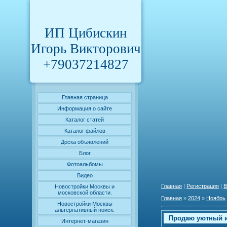
ИП Цибискин
Игорь Викторович
+79037214827
Главная страница
Информация о сайте
Каталог статей
Каталог файлов
Доска объявлений
Блог
Фотоальбомы
Видео
Главная
|
Регистрация
|
В
Новостройки Москвы и
московской области.
Главная
»
2024
»
Ноябрь
Новостройки Москвы
альтернативный поиск.
Продаю уютный и
Интернет-магазин