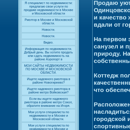
Продаю уют
Я специалист по недвижимости:
предлагаю свои услуги по
Одинцовско
продаже недвижимости в Москве
и Московской области
и качество
Риелтор в Москве и Московской
вдали от г
области.
Новости.
Новости.
На первом 
Видео.
санузел и 
Информация по недвижимости.
природу. Н
Добрый день. Вы хотите продать
или сдать недвижимость на
собственны
районе Аэропорт в
МОИ САЙТЫ НЕДВИЖИМОСТИ
ПО МОСКВЕ И МОСКОВСКОЙ
ОБЛАСТИ.
Коттедж по
Ищете надежного риелтора в
качественн
районе Новогиреево?
что обеспе
Ищете надежного риелтора в
районе метро Войковская?
Если вы ищете надежного
риелтора в районе метро Сокол,
Расположен
обратите внимание на Игоря.
насладитьс
Мои услуги специалиста по
недвижимости в Москве и
городской 
Московской области.
спортивные
Мои услуги специалиста по
недвижимости в Москве и